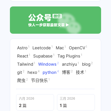
1
1
1
1
Astro
Leetcode
Mac
OpenCV
1
1
1
React
Supabase
Tag Plugins
1
2
1
2
Tailwind
Windows
anzhiyu
blog
2
4
4
2
1
git
hexo
python
博客
技术
2
1
爬虫
节日快乐
六月 2026
三月 2026
2
1
篇
篇