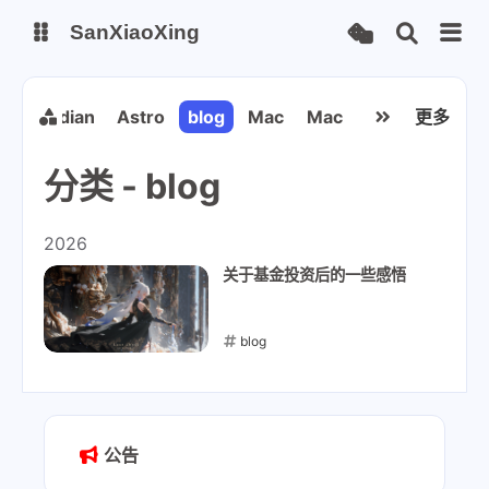
SanXiaoXing
我的博客
Obsidian
Astro
blog
Mac
Mac
python
更多
Sup
分类 - blog
安知鱼图床
2026
关于基金投资后的一些感悟
blog
2026-06-09
公告