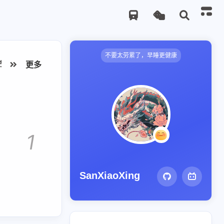
不要太劳累了，早睡更健康
节日快乐
更多
爬虫
git
React
Github
OpenCV
SSH
1
SanXiaoXing