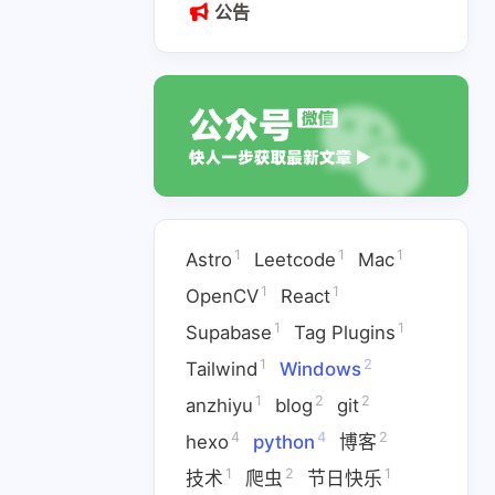
公告
1
1
1
Astro
Leetcode
Mac
1
1
OpenCV
React
1
1
1
V
React
Supabase
1
1
Supabase
Tag Plugins
2
1
2
2
anzhiyu
blog
git
1
2
Tailwind
Windows
1
2
2
anzhiyu
blog
git
2
1
爬虫
节日快乐
4
4
2
hexo
python
博客
1
2
1
技术
爬虫
节日快乐