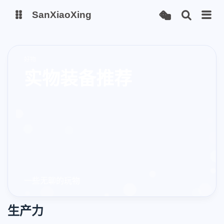
SanXiaoXing
我的博客
好物
实物装备推荐
安知鱼图床
一些无聊的玩物
生产力