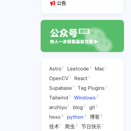
公告
1
1
1
Astro
Leetcode
Mac
1
1
OpenCV
React
1
1
1
V
React
Supabase
1
1
Supabase
Tag Plugins
2
1
2
2
anzhiyu
blog
git
1
2
Tailwind
Windows
1
2
2
anzhiyu
blog
git
2
1
爬虫
节日快乐
4
4
2
hexo
python
博客
1
2
1
技术
爬虫
节日快乐