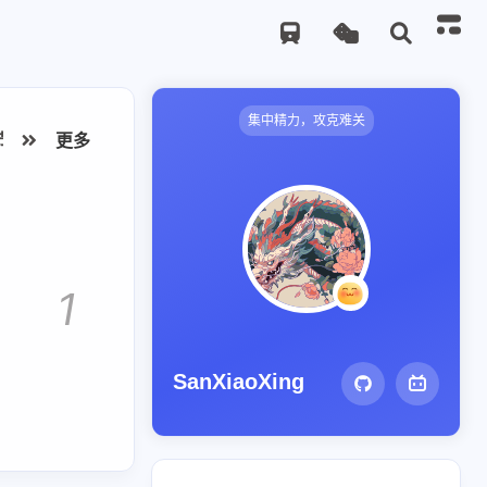
集中精力，攻克难关
节日快乐
更多
爬虫
git
React
Github
OpenCV
SSH
1
SanXiaoXing