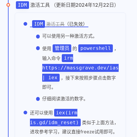
激活工具 （更新日期2024年12月22日）
IDM
IDM
激活工具
（已失效）
可以使用另一种激活方式。
管理员
powershell
使用
的
，
irm
输入命令
https://massgrave.dev/ias
| iex
，接下来按照步骤点击数字
即可。
仔细阅读激活的数字。
iex(irm
还可以使用
is.gd/idm_reset)
类似于上面方法，
进攻参考学习，建议直接freeze试用即可。