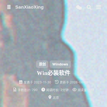
SanXiaoXing
我的博客
安知鱼图床
原创
Windows
Win必装软件
发表于
2023-11-30
更新于
2026-06-09
字数总计:
790
阅读时长:
2分钟
阅读量:
612
北京